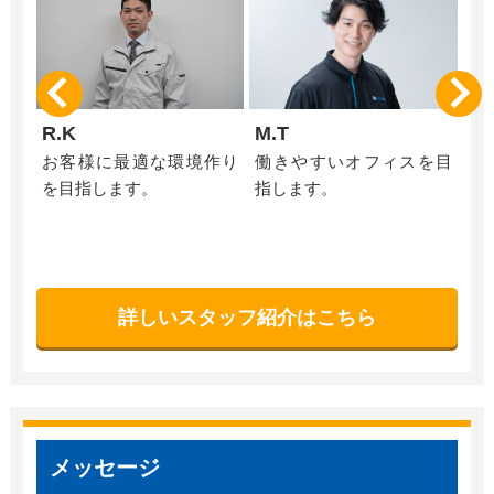
R.K
M.T
S.
ィス
お客様に最適な環境作り
働きやすいオフィスを目
親
の技
を目指します。
指します。
す
ス
す
詳しいスタッフ紹介はこちら
メッセージ