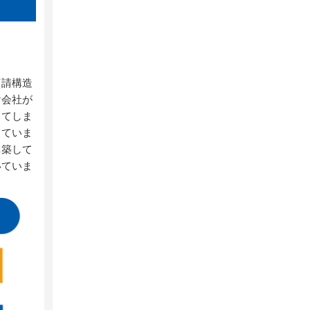
下請構造
け会社が
ってしま
けていま
構築して
いていま