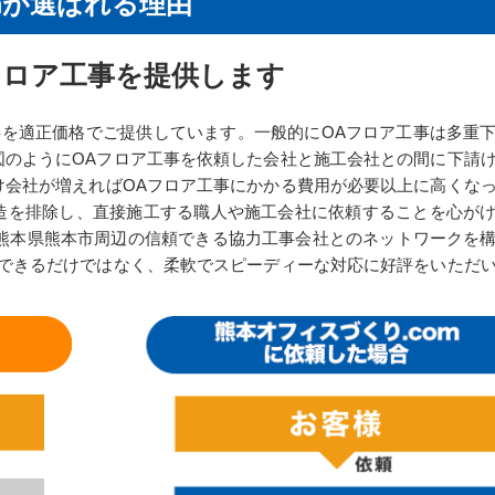
mが選ばれる理由
フロア工事を提供します​
工事を適正価格でご提供しています。一般的にOAフロア工事は多重
図のようにOAフロア工事を依頼した会社と施工会社との間に下請
け会社が増えればOAフロア工事にかかる費用が必要以上に高くな
造を排除し、直接施工する職人や施工会社に依頼することを心が
、熊本県熊本市周辺の信頼できる協力工事会社とのネットワークを
応できるだけではなく、柔軟でスピーディーな対応に好評をいただ